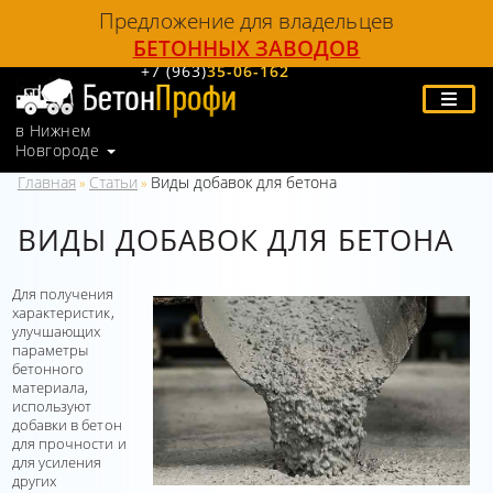
Предложение для владельцев
БЕТОННЫХ ЗАВОДОВ
+7 (963)
35-06-162
в Нижнем
Новгороде
Главная
Статьи
Виды добавок для бетона
»
»
ВИДЫ ДОБАВОК ДЛЯ БЕТОНА
Для получения
характеристик,
улучшающих
параметры
бетонного
материала,
используют
добавки в бетон
для прочности и
для усиления
других