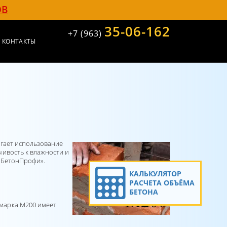
ОВ
35-06-162
+7 (963)
КОНТАКТЫ
агает использование
чивость к влажности и
«БетонПрофи».
КАЛЬКУЛЯТОР
РАСЧЕТА ОБЪЁМА
БЕТОНА
марка М200 имеет