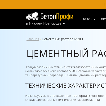
П
БЕТОН
ПР
в Нижнем Новгороде
Главная
Цементный раствор М200
»
ЦЕМЕНТНЫЙ РА
Кладка кирпичных стен, монтаж железобетонных конст
цементно-песчаного состава М200. Рабочие характери
температурным перепадам. Купить цементный раствор
ТЕХНИЧЕСКИЕ ХАРАКТЕРИС
Используемые в определенных пропорциях компонент
следующие основные технические характеристики: