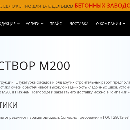
редложение для владельцев
БЕТОННЫХ ЗАВОД
ОДУКЦИЯ
УСЛУГИ
ПРАЙС
ДОСТАВКА
О КОМПАНИИ
СТВОР М200
рукций, штукатурка фасадов и ряд других строительных работ предпол
стики смеси обеспечивают высокую надежность кладочных швов, устой
 М200 в Нижнем Новгороде и заказать его доставку можно в компании 
ТИКИ
ы определяют параметры смеси. Согласно требованиям ГОСТ 28013-98 